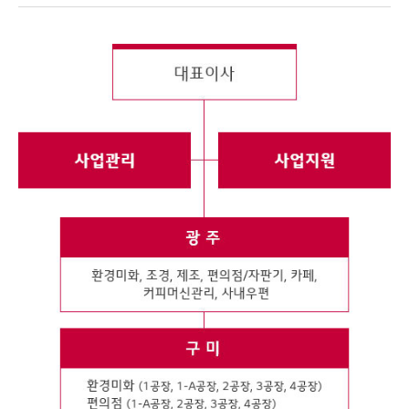
개
사
비
길
드
말
전
소
개