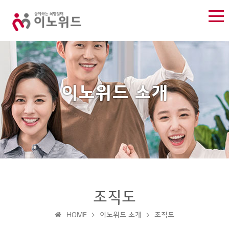
이노위드 소개
이
조직도
회
CI
대
미
조
연
오
노
사
소
표
션
직
혁
시
HOME > 이노위드 소개 > 조직도
위
소
개
인
과
도
는