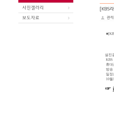
사진갤러리
[KBS
보도자료
관리
■
[K
설진
KBS
휴대
방송
일정
10
월
☞