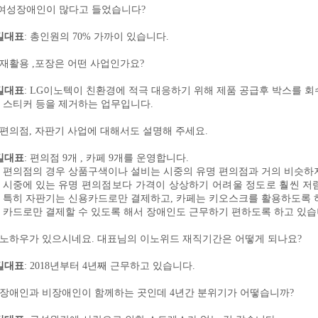
여성장애인이 많다고 들었습니다
?
길대표
:
총인원의
70%
가까이 있습니다
.
재활용
,
포장은 어떤 사업인가요
?
길대표
: LG
이노텍이 친환경에 적극 대응하기 위해 제품 공급후 박스를 
스티커 등을 제거하는 업무입니다
.
편의점
,
자판기 사업에 대해서도 설명해 주세요
.
길대표
:
편의점
9
개
,
카페
9
개를 운영합니다
.
편의점의 경우 상품구색이나 설비는 시중의 유명 편의점과 거의 비슷하
중에 있는
유명 편의점보다 가격이 상상하기 어려울 정도로 훨씬 
특히 자판기는 신용카드로만 결제하고
,
카페는 키오스크를 활용하도록 
카드로만 결제할 수 있도록 해서 장애인도 근무하기 편하도록 하고 있
노하우가 있으시네요
.
대표님의 이노위드 재직기간은 어떻게 되나요
?
길대표
: 2018
년부터
4
년째 근무하고 있습니다
.
장애인과 비장애인이 함께하는 곳인데
4
년간 분위기가 어떻습니까
?