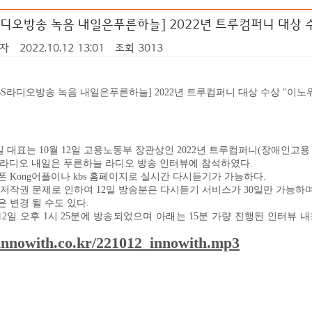
라디오방송 녹음 내일은푸른하늘] 2022년 트루컴퍼니 대상 수상 
자
2022.10.12 13:01
조회 3013
BS라디오방송 녹음 내일은푸른하늘] 2022년 트루컴퍼니 대상 수상 "이노위드"(
길 대표
는
10
월
12
일 고용노동부 장관상인
2022
년 트루컴퍼니
(
장애인고용
라디오 내일은 푸른하늘 라디오 방송 인터뷰에 참석하였다
.
폰
Kong
어플이나
kbs
홈페이지로 실시간 다시듣기가 가능하다
.
 저작권 문제로 인하여
12
일 방송분은 다시듣기 서비스가
30
일만 가능하
은 변경 될 수도 있다
.
12
일 오후
1
시
25
분에 방송되었으며 아래는
15
분 가량 진행된 인터뷰 
innowith.co.kr/221012_innowith.mp3