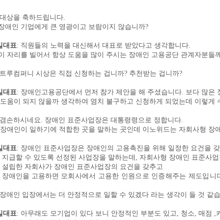
대상을 축하드립니다
.
장애인 기업에게 큰 영광이고 보람이지 않습니까
?
길대표
:
직원들의 노력을 대신해서 대표로 받았다고 생각합니다
.
이 자리를 빌어서 항상 도움을 많이 주시는 장애인 고용공단 관계자분들
트루컴퍼니 시상은 직접 신청하는 겁니까
?
추천받는 겁니까
?
길대표
:
장애인고용공단에서 먼저 참가 제안을 해 주셨습니다
.
보다 많은
도움이 되지 않을까 생각하여 염치 불구하고 신청하게 되었는데 이렇게
겸손하시네요
.
장애인 표준사업장은 대통령령으로 정합니다
.
장애인이 일하기에 적합한 곳을 말하는 곳인데 이노위드는 자회사형 장애
길대표
:
장애인 표준사업장은
장애인의 고용촉진을 위해 일정한 요건을 
지급할 수 있도록 선정된 사업장을 말하는데
,
자회사형 장애인 표준사
한 자회사가 장애인 표준사업장의 요건을 갖추고
장애인을 고용
하면
모회사에서 고용한 인원으로 인증해주는 제도입니
장애인 입장에서는 더 안정적으로 일할 수 있겠다 라는 생각이 들 것 같
길대표
:
아무래도 모기업이 있다 보니 안정적인 부분도 있고
,
청소
,
매점
,