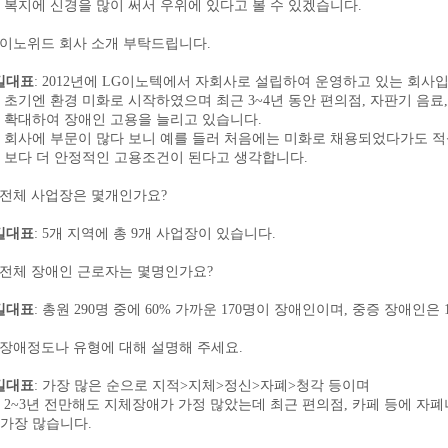
복지에 신경을 많이 써서 우위에 있다고 볼 수 있겠습니다
.
이노위드 회사 소개 부탁드립니다
.
길대표
: 2012
년에
LG
이노텍에서 자회사로 설립하여 운영하고 있는 회사
초기엔 환경 미화로 시작하였으며 최근
3~4
년 동안 편의점
,
자판기 음료
확대하여 장애인 고용을 늘리고 있습니다
.
회사에 부문이 많다 보니 예를 들러 처음에는 미화로 채용되었다가도 적
보다 더 안정적인 고용조건이 된다고 생각합니다
.
전체 사업장은 몇개인가요
?
길대표
: 5
개 지역에 총
9
개 사업장이 있습니다
.
전체 장애인 근로자는 몇명인가요
?
길대표
:
총원
290
명 중에
60%
가까운
170
명이 장애인이며
,
중증 장애인은
장애정도나 유형에 대해 설명해 주세요
.
길대표
:
가장 많은 순으로 지적
>
지체
>
정신
>
자폐
>
청각 등이며
~3
년 전만해도 지체장애가 가정 많았는데 최근 편의점
,
카페 등에 자
 많습니다
.