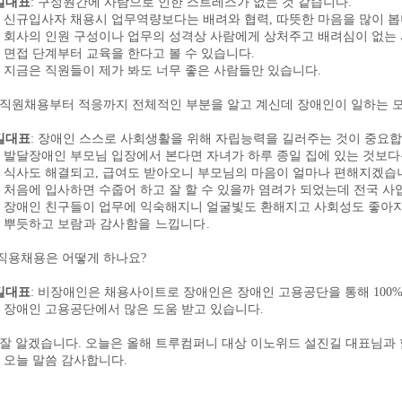
길대표
:
구성원간에 사람으로 인한 스트레스가 없는 것 같습니다
.
신규입사자 채용시 업무역량보다는 배려와 협력
,
따뜻한 마음을 많이 
회사의 인원 구성이나 업무의 성격상 사람에게 상처주고 배려심이 없는
면접 단계부터 교육을 한다고 볼 수 있습니다
.
지금은 직원들이 제가 봐도 너무 좋은 사람들만 있습니다
.
직원채용부터 적응까지 전체적인 부분을 알고 계신데 장애인이 일하는 
길대표
:
장애인 스스로 사회생활을 위해 자립능력을 길러주는 것이 중요
발달장애인 부모님 입장에서 본다면 자녀가 하루 종일 집에 있는 것보
식사도 해결되고
,
급여도 받아오니 부모님의 마음이 얼마나 편해지겠습
처음에 입사하면 수줍어 하고 잘 할 수 있을까 염려가 되었는데 전국 
장애인 친구들이 업무에 익숙해지니 얼굴빛도 환해지고 사회성도 좋아지
듯하고
보람과 감사함을 느낍니다
.
직용채용은 어떻게 하나요
?
길대표
:
비장애인은 채용사이트로 장애인은 장애인 고용공단을 통해
100
인 고용공단에서 많은 도움 받고 있습니다
.
잘 알겠습니다
.
오늘은 올해 트루컴퍼니 대상 이노위드 설진길 대표님과 
오늘 말씀 감사합니다
.