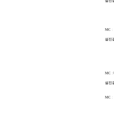
설진
MC
:
설진
뿌
MC
:
설진
장애
MC
: